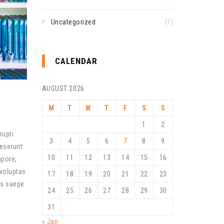
Uncategorized
(1)
CALENDAR
AUGUST 2026
M
T
W
T
F
S
S
1
2
rupti
3
4
5
6
7
8
9
deserunt
10
11
12
13
14
15
16
mpore,
 voluptas
17
18
19
20
21
22
23
us saepe
24
25
26
27
28
29
30
31
« Jan