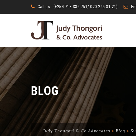
Call us : (+254 713 336 751/ 020 245 31 21)
Em
BLOG
Judy Thongori & Co Advocates
>
Blog
>
Su