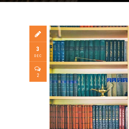
3
DEC
2