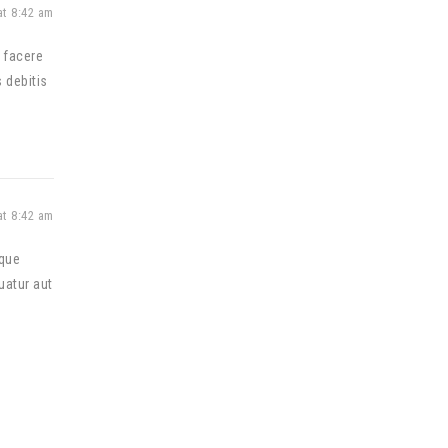
at 8:42 am
 facere
 debitis
at 8:42 am
aque
uatur aut