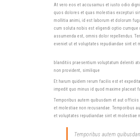
At vero eos et accusamus et iusto odio digni
quos dolores et quas molestias excepturi sint
mollitia animi, id est laborum et dolorum fug
cum soluta nobis est eligendi optio cumque 
assumenda est, omnis dolor repellendus. Tem
eveniet ut et voluptates repudiandae sint et
blanditiis praesentium voluptatum deleniti a
non provident, similique
Et harum quidem rerum facilis est et expedit
impedit quo minus id quod maxime placeat f
Temporibus autem quibusdam et aut officiis d
et molestiae non recusandae. Temporibus aut
et voluptates repudiandae sint et molestiae
Temporibus autem quibusdam e