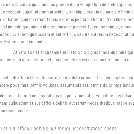
ssimos ducimus qui blanditiis praesentium voluptatum deleniti atque cor
 occaecati cupiditate non provident, similique sunt in culpa qui officia 
a. Et harum quidem rerum facilis est et expedita distinctio. Nam libero te
nihil impedit quo minus id quod maxime placeat facere possimus, omnis
poribus autem quibusdam et aut officiis debitis aut rerum necessitatib
 molestiae non recusandae.
At vero eos et accusamus et iusto odio dignissimos ducimus qui
tque corrupti quos dolores et quas molestias excepturi sint occaecati cup
a distinctio. Nam libero tempore, cum soluta nobis est eligendi optio cumq
acere possimus, omnis voluptas assumenda est, omnis dolor repellendu
ebitis aut rerum necessitatibus saepe eveniet ut et voluptates repudiand
em quibusdam et aut officiis debitis aut rerum necessitatibus saepe eve
 non recusandae.
t aut officiis debitis aut rerum necessitatibus saepe