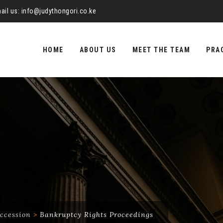
ail us:
info@judythongori.co.ke
Skip
to
HOME
ABOUT US
MEET THE TEAM
PRA
content
ccession
>
Bankruptcy Rights Proceedings