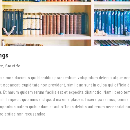
ngs
er
,
Suicide
ssimos ducimus qui blanditiis praesentium voluptatum deleniti atque cor
 occaecati cupiditate non provident, similique sunt in culpa qui officia 
a. Et harum quidem rerum facilis est et expedita distinctio. Nam libero te
nihil impedit quo minus id quod maxime placeat facere possimus, omnis
poribus autem quibusdam et aut officiis debitis aut rerum necessitatib
 molestiae non recusandae.