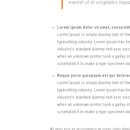
eveniet ut et voluptates rep
Lorem ipsum dolor sit amet, consecte
Lorem Ipsum is simply dummy text of the
typesetting industry. Lorem Ipsum has b
industry’s standard dummy text ever sinc
when an unknown printer took a galley o
scrambled it to make a type specimen b
Neque porro quisquam est qui dolor
Lorem Ipsum is simply dummy text of the
typesetting industry. Lorem Ipsum has b
industry’s standard dummy text ever sinc
when an unknown printer took a galley o
scrambled it to make a type specimen b
At vero eos et accusamus et iusto odio digni