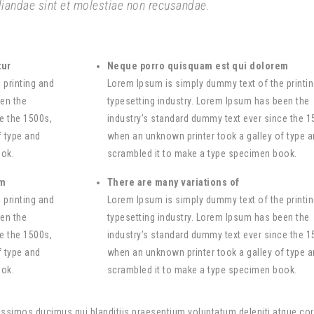
udiandae sint et molestiae non recusandae.
tur
Neque porro quisquam est qui dolorem
 printing and
Lorem Ipsum is simply dummy text of the printi
een the
typesetting industry. Lorem Ipsum has been the
e the 1500s,
industry’s standard dummy text ever since the 1
f type and
when an unknown printer took a galley of type 
ook.
scrambled it to make a type specimen book.
em
There are many variations of
 printing and
Lorem Ipsum is simply dummy text of the printi
een the
typesetting industry. Lorem Ipsum has been the
e the 1500s,
industry’s standard dummy text ever since the 1
f type and
when an unknown printer took a galley of type 
ook.
scrambled it to make a type specimen book.
ssimos ducimus qui blanditiis praesentium voluptatum deleniti atque cor