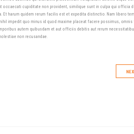
 occaecati cupiditate non provident, similique sunt in culpa qui officia 
a. Et harum quidem rerum facilis est et expedita distinctio. Nam libero te
nihil impedit quo minus id quod maxime placeat facere possimus, omnis
poribus autem quibusdam et aut officiis debitis aut rerum necessitatib
 molestiae non recusandae.
NE