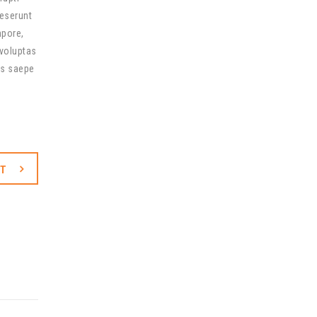
deserunt
mpore,
 voluptas
us saepe
XT