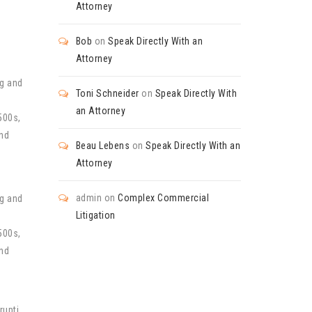
Attorney
Bob
on
Speak Directly With an
Attorney
ng and
Toni Schneider
on
Speak Directly With
an Attorney
500s,
and
Beau Lebens
on
Speak Directly With an
Attorney
admin
on
Complex Commercial
ng and
Litigation
500s,
and
rupti