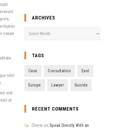
rupti
deserunt
ARCHIVES
mpore,
 voluptas
Archives
us saepe
TAGS
iditate
Case
Consultation
East
ue nihil
s.
Europe
Lawyer
Suicide
ae sint
niet ut
RECENT COMMENTS
Cherie
on
Speak Directly With an