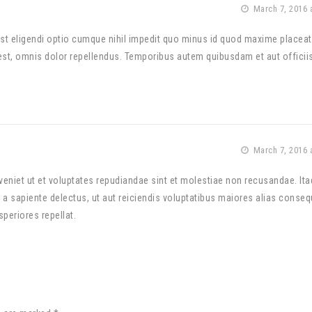
March 7, 2016 
st eligendi optio cumque nihil impedit quo minus id quod maxime placeat
, omnis dolor repellendus. Temporibus autem quibusdam et aut officiis
March 7, 2016 
eniet ut et voluptates repudiandae sint et molestiae non recusandae. It
 a sapiente delectus, ut aut reiciendis voluptatibus maiores alias conseq
periores repellat.