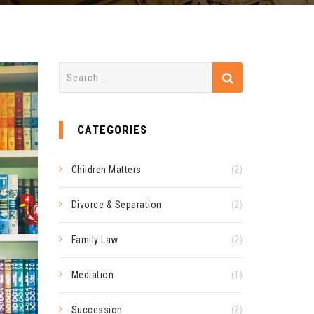
Search
for:
CATEGORIES
Children Matters
(2)
Divorce & Separation
(2)
Family Law
(2)
Mediation
(1)
Succession
(2)